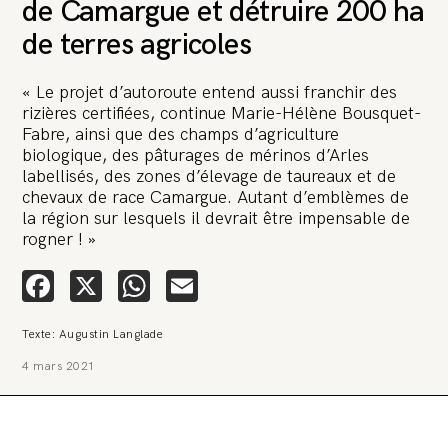
de Camargue et détruire 200 ha
de terres agricoles
« Le projet d’autoroute entend aussi franchir des
rizières certifiées, continue Marie-Hélène Bousquet-
Fabre, ainsi que des champs d’agriculture
🚨 L’heure est grave. Une
biologique, des pâturages de mérinos d’Arles
multinationale tente d’anéantir La
labellisés, des zones d’élevage de taureaux et de
chevaux de race Camargue. Autant d’emblèmes de
Relève et La Peste 🤯
la région sur lesquels il devrait être impensable de
rogner ! »
🔥 Le groupe Pierre Fabre, qui pèse 3,2 milliards d’euros, nous
attaque en justice. Vous savez comment cela s’appelle ?
Facebook
X
WhatsApp
Email
Une procédure bâillon. Notre tort ? Avoir voulu protéger
l’anonymat d’un habitant inquiet pour sa santé. Et aujourd’hui elle
veut nous faire taire. Cette procédure bâillon vise à nous affaiblir et,
peut-être, à nous faire disparaître. Pour nous sauver, nous lançons
Texte: Augustin Langlade
aujourd’hui une grande campagne de soutien avec un premier
objectif de vendre 2 000 livres en un mois.
4 mars 2021
Continuer de lire l’article