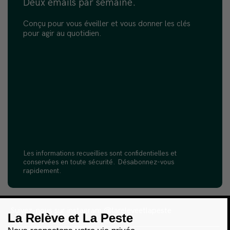
Deux emails par semaine.
Conçu pour vous éveiller et vous donner les clés
pour agir au quotidien.
Les informations recueillies sont confidentielles et
conservées en toute sécurité. Désabonnez-vous
rapidement.
Suivez-nous sur instagram
@lareleveetlapeste