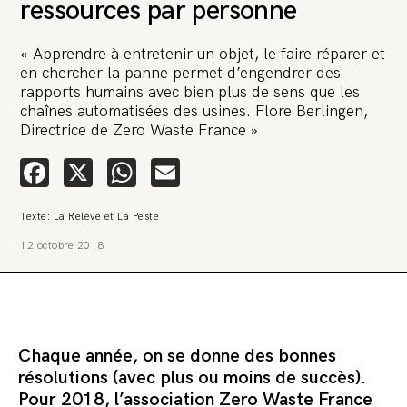
ressources par personne
« Apprendre à entretenir un objet, le faire réparer et
en chercher la panne permet d’engendrer des
rapports humains avec bien plus de sens que les
chaînes automatisées des usines. Flore Berlingen,
Directrice de Zero Waste France »
🚨 L’heure est grave. Une
multinationale tente d’anéantir La
Facebook
X
WhatsApp
Email
Relève et La Peste 🤯
Texte: La Relève et La Peste
🔥 Le groupe Pierre Fabre, qui pèse 3,2 milliards d’euros, nous
attaque en justice. Vous savez comment cela s’appelle ?
12 octobre 2018
Une procédure bâillon. Notre tort ? Avoir voulu protéger
l’anonymat d’un habitant inquiet pour sa santé. Et aujourd’hui elle
veut nous faire taire. Cette procédure bâillon vise à nous affaiblir et,
peut-être, à nous faire disparaître. Pour nous sauver, nous lançons
aujourd’hui une grande campagne de soutien avec un premier
objectif de vendre 2 000 livres en un mois.
Chaque année, on se donne des bonnes
Continuer de lire l’article
résolutions (avec plus ou moins de succès).
Pour 2018, l’association Zero Waste France