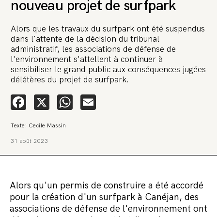
nouveau projet de surfpark
Alors que les travaux du surfpark ont été suspendus
dans l'attente de la décision du tribunal
administratif, les associations de défense de
l'environnement s'attellent à continuer à
sensibiliser le grand public aux conséquences jugées
🚨 L’heure est grave. Une
délétères du projet de surfpark.
multinationale tente d’anéantir La
Relève et La Peste 🤯
Facebook
X
WhatsApp
Email
🔥 Le groupe Pierre Fabre, qui pèse 3,2 milliards d’euros, nous
Texte: Cecile Massin
attaque en justice. Vous savez comment cela s’appelle ?
Une procédure bâillon. Notre tort ? Avoir voulu protéger
31 août 2023
l’anonymat d’un habitant inquiet pour sa santé. Et aujourd’hui elle
veut nous faire taire. Cette procédure bâillon vise à nous affaiblir et,
peut-être, à nous faire disparaître. Pour nous sauver, nous lançons
aujourd’hui une grande campagne de soutien avec un premier
objectif de vendre 2 000 livres en un mois.
Alors qu'un permis de construire a été accordé
Continuer de lire l’article
pour la création d'un surfpark à Canéjan, des
associations de défense de l'environnement ont