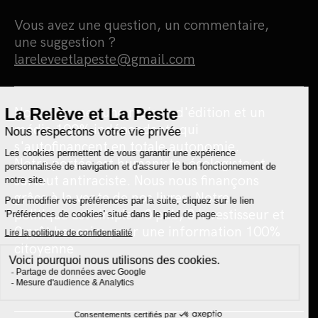
Vous avez une question, un commentaire,
une suggestion ?
lareleveetlapeste@gmail.com
Nous sommes une maison d'édition et un
média 100% indépendants qui
s'autofinancent en totale autonomie.
Notre portée est humaniste, écologiste et
surtout antiraciste. Nous nous finançons
grâce à la vente de nos livres. Notre
politique est simple : 0 pub, 0 investisseur et
0 prêt bancaire pour une information 100%
citoyenne