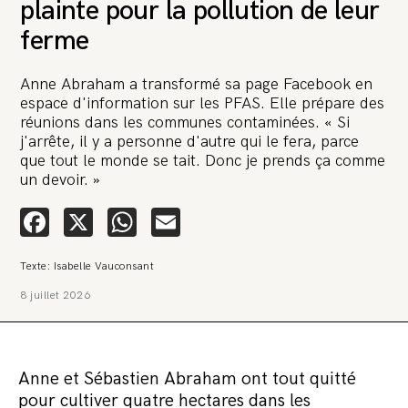
plainte pour la pollution de leur
ferme
Anne Abraham a transformé sa page Facebook en
espace d'information sur les PFAS. Elle prépare des
réunions dans les communes contaminées. « Si
🚨 L’heure est grave. Une
j'arrête, il y a personne d'autre qui le fera, parce
multinationale tente d’anéantir La
que tout le monde se tait. Donc je prends ça comme
un devoir. »
Relève et La Peste 🤯
Facebook
X
WhatsApp
Email
🔥 Le groupe Pierre Fabre, qui pèse 3,2 milliards d’euros, nous
attaque en justice. Vous savez comment cela s’appelle ?
Une procédure bâillon. Notre tort ? Avoir voulu protéger
Texte: Isabelle Vauconsant
l’anonymat d’un habitant inquiet pour sa santé. Et aujourd’hui elle
veut nous faire taire. Cette procédure bâillon vise à nous affaiblir et,
8 juillet 2026
peut-être, à nous faire disparaître. Pour nous sauver, nous lançons
aujourd’hui une grande campagne de soutien avec un premier
objectif de vendre 2 000 livres en un mois.
Continuer de lire l’article
Anne et Sébastien Abraham ont tout quitté
pour cultiver quatre hectares dans les