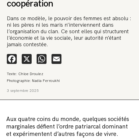
coopération
Dans ce modèle, le pouvoir des femmes est absolu :
ni les pères ni les maris n’interviennent dans
l’organisation du clan. Ce sont elles qui structurent
l’économie et la vie sociale, leur autorité n’étant
jamais contestée.
🚨 L’heure est grave. Une
Facebook
X
WhatsApp
Email
multinationale tente d’anéantir La
Relève et La Peste 🤯
Texte: Chloe Droulez
Photographie: Nadia Ferroukhi
🔥 Le groupe Pierre Fabre, qui pèse 3,2 milliards d’euros, nous
attaque en justice. Vous savez comment cela s’appelle ?
3 septembre 2025
Une procédure bâillon. Notre tort ? Avoir voulu protéger
l’anonymat d’un habitant inquiet pour sa santé. Et aujourd’hui elle
veut nous faire taire. Cette procédure bâillon vise à nous affaiblir et,
peut-être, à nous faire disparaître. Pour nous sauver, nous lançons
aujourd’hui une grande campagne de soutien avec un premier
objectif de vendre 2 000 livres en un mois.
Aux quatre coins du monde, quelques sociétés
marginales défient l’ordre patriarcal dominant
Continuer de lire l’article
et expérimentent d’autres façons de vivre.