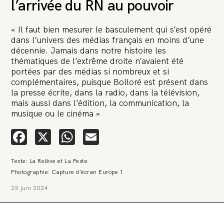
l’arrivée du RN au pouvoir
« Il faut bien mesurer le basculement qui s’est opéré
dans l’univers des médias français en moins d’une
décennie. Jamais dans notre histoire les
thématiques de l’extrême droite n’avaient été
portées par des médias si nombreux et si
🚨 L’heure est grave. Une
complémentaires, puisque Bolloré est présent dans
multinationale tente d’anéantir La
la presse écrite, dans la radio, dans la télévision,
Relève et La Peste 🤯
mais aussi dans l’édition, la communication, la
musique ou le cinéma »
🔥 Le groupe Pierre Fabre, qui pèse 3,2 milliards d’euros, nous
attaque en justice. Vous savez comment cela s’appelle ?
Facebook
X
WhatsApp
Email
Une procédure bâillon. Notre tort ? Avoir voulu protéger
l’anonymat d’un habitant inquiet pour sa santé. Et aujourd’hui elle
veut nous faire taire. Cette procédure bâillon vise à nous affaiblir et,
Texte: La Relève et La Peste
peut-être, à nous faire disparaître. Pour nous sauver, nous lançons
aujourd’hui une grande campagne de soutien avec un premier
Photographie: Capture d'écran Europe 1
objectif de vendre 2 000 livres en un mois.
25 juin 2024
Continuer de lire l’article