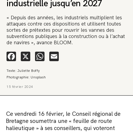
industrielle jusqu’en 2027
« Depuis des années, les industriels multiplient les
attaques contre ces dispositions et utilisent toutes
sortes de prétextes pour rouvrir les vannes des
subventions publiques à la construction ou à l’achat
de navires », avance BLOOM.
🚨 L’heure est grave. Une
Facebook
X
WhatsApp
Email
multinationale tente d’anéantir La
Relève et La Peste 🤯
Texte: Juliette Boffy
🔥 Le groupe Pierre Fabre, qui pèse 3,2 milliards d’euros, nous
Photographie: Unsplash
attaque en justice. Vous savez comment cela s’appelle ?
Une procédure bâillon. Notre tort ? Avoir voulu protéger
15 février 2024
l’anonymat d’un habitant inquiet pour sa santé. Et aujourd’hui elle
veut nous faire taire. Cette procédure bâillon vise à nous affaiblir et,
peut-être, à nous faire disparaître. Pour nous sauver, nous lançons
aujourd’hui une grande campagne de soutien avec un premier
objectif de vendre 2 000 livres en un mois.
Ce vendredi 16 février, le Conseil régional de
Continuer de lire l’article
Bretagne soumettra une « feuille de route
halieutique » à ses conseillers, qui voteront