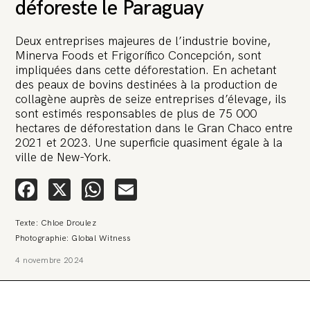
déforeste le Paraguay
Deux entreprises majeures de l’industrie bovine,
Minerva Foods et Frigorífico Concepción, sont
impliquées dans cette déforestation. En achetant
des peaux de bovins destinées à la production de
collagène auprès de seize entreprises d’élevage, ils
🚨 L’heure est grave. Une
sont estimés responsables de plus de 75 000
multinationale tente d’anéantir La
hectares de déforestation dans le Gran Chaco entre
Relève et La Peste 🤯
2021 et 2023. Une superficie quasiment égale à la
ville de New-York.
🔥 Le groupe Pierre Fabre, qui pèse 3,2 milliards d’euros, nous
attaque en justice. Vous savez comment cela s’appelle ?
Facebook
X
WhatsApp
Email
Une procédure bâillon. Notre tort ? Avoir voulu protéger
l’anonymat d’un habitant inquiet pour sa santé. Et aujourd’hui elle
veut nous faire taire. Cette procédure bâillon vise à nous affaiblir et,
Texte: Chloe Droulez
peut-être, à nous faire disparaître. Pour nous sauver, nous lançons
aujourd’hui une grande campagne de soutien avec un premier
Photographie: Global Witness
objectif de vendre 2 000 livres en un mois.
4 novembre 2024
Continuer de lire l’article