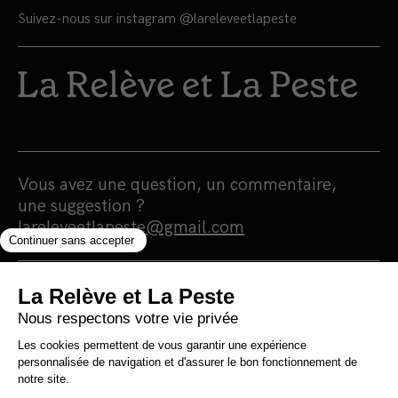
Suivez-nous sur instagram
@lareleveetlapeste
Vous avez une question, un commentaire,
une suggestion ?
lareleveetlapeste@gmail.com
Nous sommes une maison d'édition et un
média 100% indépendants qui
s'autofinancent en totale autonomie.
Notre portée est humaniste, écologiste et
surtout antiraciste. Nous nous finançons