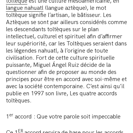
toltèque
est une culture mésoaméricaine, en
langue nahuatl
(langue aztèque), le mot
toltèque signifie l’artisan, le bâtisseur. Les
Aztèques se sont par ailleurs considérés comme
les descendants toltèques sur le plan
intellectuel, culturel et spirituel afin d’affirmer
leur supériorité, car les Toltèques seraient dans
les légendes nahuatl, à l’origine de toute
civilisation. Fort de cette culture spirituelle
puissante, Miguel Ángel Ruiz décide de la
questionner afin de proposer au monde des
principes pour être en accord avec soi-même et
avec la société contemporaine. C’est ainsi qu’il
publie en 1997 son livre, Les quatre accords
toltèques.
er
1
accord : Que votre parole soit impeccable
ER
Ce 1
accord servira de base pour les accords