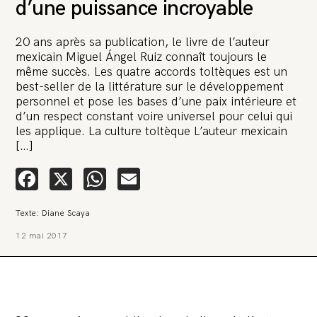
d’une puissance incroyable
20 ans après sa publication, le livre de l’auteur
mexicain Miguel Ángel Ruiz connaît toujours le
même succès. Les quatre accords toltèques est un
best-seller de la littérature sur le développement
personnel et pose les bases d’une paix intérieure et
🚨 L’heure est grave. Une
d’un respect constant voire universel pour celui qui
multinationale tente d’anéantir La
les applique. La culture toltèque L’auteur mexicain
Relève et La Peste 🤯
[…]
Facebook
X
WhatsApp
Email
🔥 Le groupe Pierre Fabre, qui pèse 3,2 milliards d’euros, nous
attaque en justice. Vous savez comment cela s’appelle ?
Une procédure bâillon. Notre tort ? Avoir voulu protéger
l’anonymat d’un habitant inquiet pour sa santé. Et aujourd’hui elle
Texte: Diane Scaya
veut nous faire taire. Cette procédure bâillon vise à nous affaiblir et,
peut-être, à nous faire disparaître. Pour nous sauver, nous lançons
12 mai 2017
aujourd’hui une grande campagne de soutien avec un premier
objectif de vendre 2 000 livres en un mois.
Continuer de lire l’article