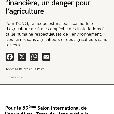
financière, un danger pour
l’agriculture
Pour l’ONG, le risque est majeur : ce modèle
d’agriculture de firmes empêche des installations à
taille humaine respectueuses de l'environnement. «
🚨 L’heure est grave. Une
Des terres sans agriculteurs et des agriculteurs sans
multinationale tente d’anéantir La
terres ».
Relève et La Peste 🤯
Facebook
X
WhatsApp
Email
🔥 Le groupe Pierre Fabre, qui pèse 3,2 milliards d’euros, nous
attaque en justice. Vous savez comment cela s’appelle ?
Texte: La Relève et La Peste
Une procédure bâillon. Notre tort ? Avoir voulu protéger
l’anonymat d’un habitant inquiet pour sa santé. Et aujourd’hui elle
3 mars 2023
veut nous faire taire. Cette procédure bâillon vise à nous affaiblir et,
peut-être, à nous faire disparaître. Pour nous sauver, nous lançons
aujourd’hui une grande campagne de soutien avec un premier
objectif de vendre 2 000 livres en un mois.
Continuer de lire l’article
ème
Pour le 59
Salon International de