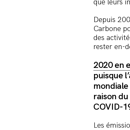
que leurs i
Depuis 2006
Carbone pou
des activit
rester en-
2020 en e
puisque l
mondiale 
raison du
COVID-19.
Les émissio