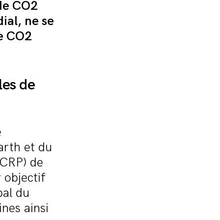
 de CO2
ial, ne se
de CO2
les de
e
arth et du
WCRP) de
 objectif
bal du
nes ainsi