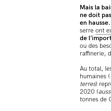
Mais la ba
ne doit pa
en hausse.
serre
ont e
de l’impor
ou des beso
raffinerie, 
Au total, l
humaines (
terres
) rep
2020 (
auss
tonnes de 