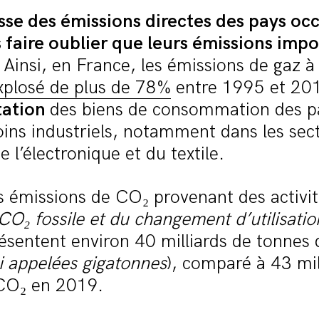
isse des émissions directes des pays oc
s faire oublier que leurs émissions imp
Ainsi, en France, les émissions de gaz à
xplosé de plus de 78%
entre 1995 et 20
tation
des biens de consommation des pa
ins industriels, notamment dans les sect
de l’électronique et du textile.
es émissions de CO₂ provenant des activi
CO
₂
fossile et du changement d’utilisatio
résentent environ 40 milliards de tonnes
i appelées gigatonnes
), comparé à 43 mil
CO₂ en 2019.