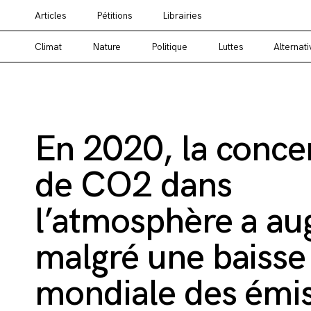
Articles
Pétitions
Librairies
Vous cherchez un média alternatif ? Un média en
Climat
Nature
Politique
Luttes
Alternati
En 2020, la conce
de CO2 dans
l’atmosphère a a
malgré une baisse
mondiale des émi