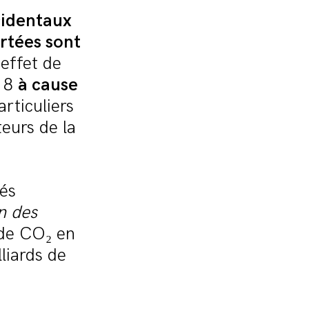
cidentaux
ortées sont
 effet de
18
à cause
rticuliers
eurs de la
tés
n des
 de CO₂ en
liards de