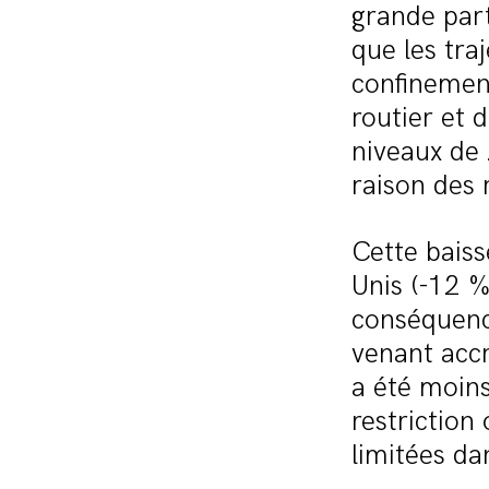
grande part
que les tra
confinemen
routier et d
niveaux de
raison des 
Cette baiss
Unis (-12 %
conséquenc
venant accr
a été moin
restriction
limitées da