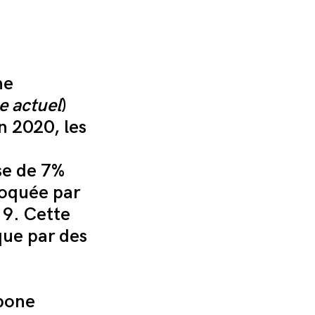
he
e actuel
)
n 2020, les
se de 7%
voquée par
19. Cette
que par des
rbone