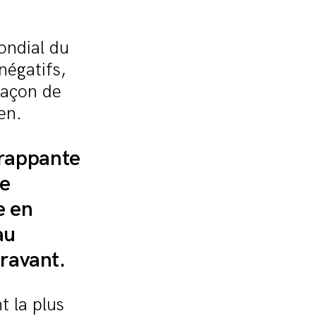
ondial du
négatifs,
 façon de
en.
frappante
se
e en
au
ravant.
t la plus