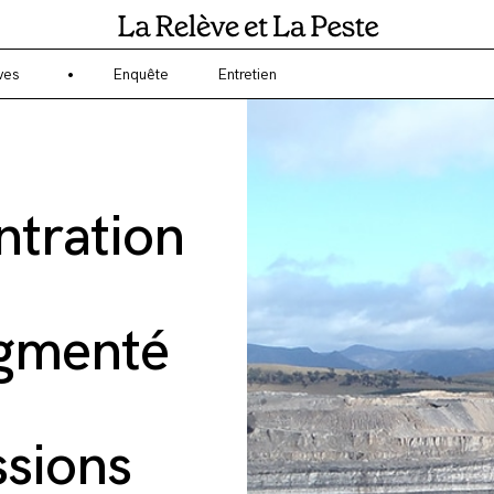
gagé sur l'écologie et l'environnement ? La Relève et la Peste est un 
ves
Enquête
Entretien
ntration
ugmenté
ssions