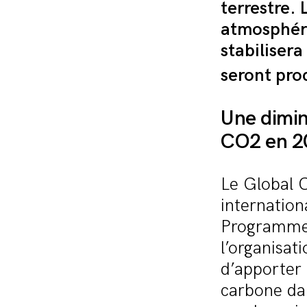
terrestre. 
atmosphéri
stabiliser
seront pro
Une dimin
CO2 en 2
Le Global C
internatio
Programme 
l’organisat
d’apporter
carbone da