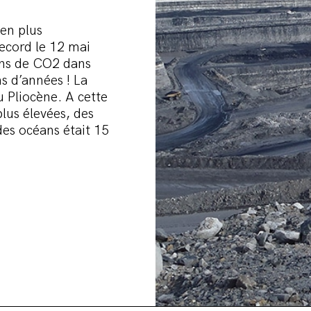
 en plus
ecord le 12 mai
ons de CO2 dans
s d’années ! La
u Pliocène. A cette
lus élevées, des
des océans était 15