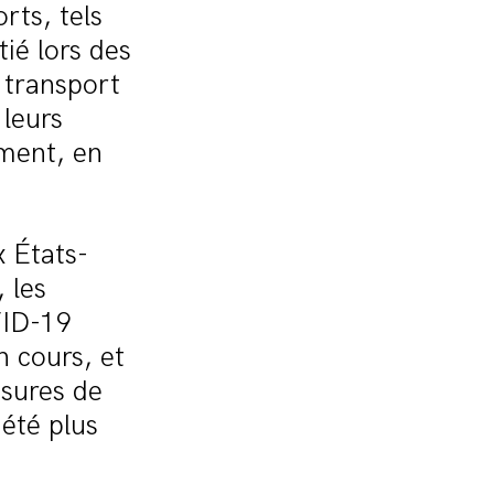
rts, tels
ié lors des
 transport
 leurs
ment, en
x États-
 les
VID-19
n cours, et
esures de
 été plus