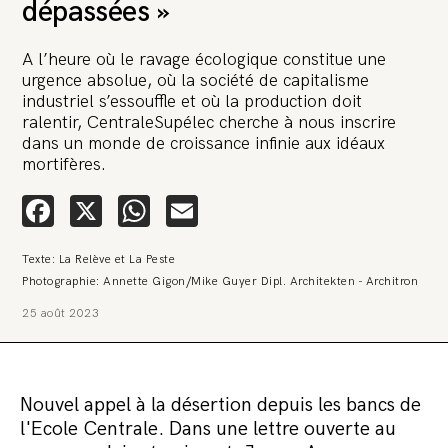
dépassées »
A l’heure où le ravage écologique constitue une
urgence absolue, où la société de capitalisme
industriel s’essouffle et où la production doit
ralentir, CentraleSupélec cherche à nous inscrire
dans un monde de croissance infinie aux idéaux
🚨 L’heure est grave. Une
mortifères.
multinationale tente d’anéantir La
Relève et La Peste 🤯
Facebook
X
WhatsApp
Email
🔥 Le groupe Pierre Fabre, qui pèse 3,2 milliards d’euros, nous
Texte: La Relève et La Peste
attaque en justice. Vous savez comment cela s’appelle ?
Une procédure bâillon. Notre tort ? Avoir voulu protéger
Photographie: Annette Gigon/Mike Guyer Dipl. Architekten - Architron
l’anonymat d’un habitant inquiet pour sa santé. Et aujourd’hui elle
veut nous faire taire. Cette procédure bâillon vise à nous affaiblir et,
25 août 2023
peut-être, à nous faire disparaître. Pour nous sauver, nous lançons
aujourd’hui une grande campagne de soutien avec un premier
objectif de vendre 2 000 livres en un mois.
Continuer de lire l’article
Nouvel appel à la désertion depuis les bancs de
l'Ecole Centrale. Dans une lettre ouverte au