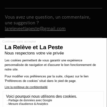
Vous avez une question, un commentaire,
une suggestion ?
lareleveetlapeste@gmail.com
Nous sommes une maison d'édition et un
média 100% indépendants qui
s'autofinancent en totale autonomie.
Notre portée est humaniste, écologiste et
surtout antiraciste. Nous nous finançons
grâce à la vente de nos livres. Notre
politique est simple : 0 pub, 0 investisseur et
0 prêt bancaire pour une information 100%
citoyenne