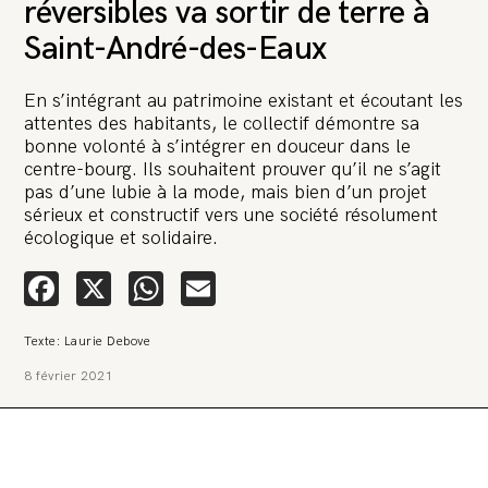
réversibles va sortir de terre à
Saint-André-des-Eaux
En s’intégrant au patrimoine existant et écoutant les
attentes des habitants, le collectif démontre sa
bonne volonté à s’intégrer en douceur dans le
🚨 L’heure est grave. Une
centre-bourg. Ils souhaitent prouver qu’il ne s’agit
multinationale tente d’anéantir La
pas d’une lubie à la mode, mais bien d’un projet
sérieux et constructif vers une société résolument
Relève et La Peste 🤯
écologique et solidaire.
🔥 Le groupe Pierre Fabre, qui pèse 3,2 milliards d’euros, nous
Facebook
X
WhatsApp
Email
attaque en justice. Vous savez comment cela s’appelle ?
Une procédure bâillon. Notre tort ? Avoir voulu protéger
l’anonymat d’un habitant inquiet pour sa santé. Et aujourd’hui elle
veut nous faire taire. Cette procédure bâillon vise à nous affaiblir et,
Texte: Laurie Debove
peut-être, à nous faire disparaître. Pour nous sauver, nous lançons
aujourd’hui une grande campagne de soutien avec un premier
8 février 2021
objectif de vendre 2 000 livres en un mois.
Continuer de lire l’article