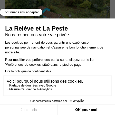
Face à la bétonisation, un couple se bat pour
sauver 18 ha redevenus sauvages
FÉMINISME