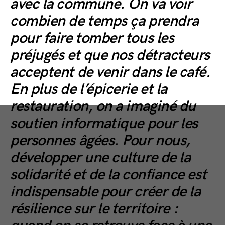
avec la commune. On va voir
combien de temps ça prendra
pour faire tomber tous les
préjugés et que nos détracteurs
acceptent de venir dans le café.
En plus de l’épicerie et la
restauration, on a imaginé du
soutien informatique pour les
personnes âgées. Pour nous,
développer une culture de la
solidarité et de la confiance est
indispensable pour créer de la
résilience sur le territoire :