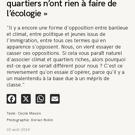
quartiers n’ont rien à faire de
l’écologie »
"Il y a encore une forme d'opposition entre banlieue
et climat, entre politique et jeunes issus de
l'immigration, entre tous ces termes qui en
🚨 L’heure est grave. Une
apparence s'opposent. Nous, on vient essayer de
multinationale tente d’anéantir La
casser ces oppositions. Si cela vous paraît naturel
d'associer climat et quartiers riches, alors pourquoi
Relève et La Peste 🤯
est-ce que ce serait différent pour nous ? C'est ce
renversement qu'on essaie d'opérer, parce qu'il y a
🔥 Le groupe Pierre Fabre, qui pèse 3,2 milliards d’euros, nous
un malentendu à la base due à un mépris de
attaque en justice. Vous savez comment cela s’appelle ?
Une procédure bâillon. Notre tort ? Avoir voulu protéger
classe."
l’anonymat d’un habitant inquiet pour sa santé. Et aujourd’hui elle
veut nous faire taire. Cette procédure bâillon vise à nous affaiblir et,
Facebook
X
WhatsApp
Email
peut-être, à nous faire disparaître. Pour nous sauver, nous lançons
aujourd’hui une grande campagne de soutien avec un premier
objectif de vendre 2 000 livres en un mois.
Texte: Cecile Massin
Continuer de lire l’article
Photographie: Dorian Rollin
20 août 2024