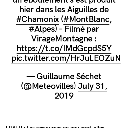
un éboulement s'est produit
hier dans les Aiguilles de
#Chamonix
(
#MontBlanc
,
#Alpes
) – Filmé par
VirageMontagne :
https://t.co/IMdGcpdS5Y
pic.twitter.com/HrJuLEOZuN
— Guillaume Séchet
(@Meteovilles)
July 31,
2019