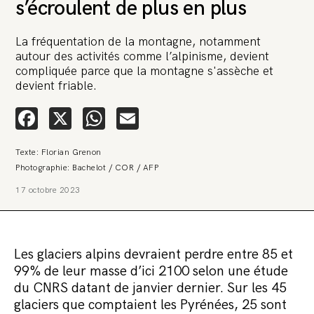
s’écroulent de plus en plus
La fréquentation de la montagne, notamment
autour des activités comme l’alpinisme, devient
compliquée parce que la montagne s'assèche et
devient friable.
🚨 L’heure est grave. Une multinationale
Facebook
X
WhatsApp
Email
tente d’anéantir La Relève et La Peste 🤯
Texte: Florian Grenon
🔥 Le groupe Pierre Fabre, qui pèse 3,2 milliards d’euros, nous attaque en 
Vous savez comment cela s’appelle ?
Photographie: Bachelot / COR / AFP
Une procédure bâillon. Notre tort ? Avoir voulu protéger l’anonymat d’un
habitant inquiet pour sa santé. Et aujourd’hui elle veut nous faire taire. Cet
17 octobre 2023
procédure bâillon vise à nous affaiblir et, peut-être, à nous faire disparaîtr
nous sauver, nous lançons aujourd’hui une grande campagne de soutien 
premier objectif de vendre 2 000 livres en un mois.
Continuer de lire l’article
Les glaciers alpins devraient perdre entre 85 et
99% de leur masse d’ici 2100 selon une étude
Commander le pack
du CNRS datant de janvier dernier. Sur les 45
glaciers que comptaient les Pyrénées, 25 sont