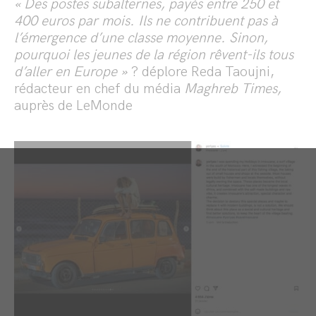
« Des postes subalternes, payés entre 250 et
400 euros par mois. Ils ne contribuent pas à
l’émergence d’une classe moyenne. Sinon,
pourquoi les jeunes de la région rêvent-ils tous
d’aller en Europe »
? déplore Reda Taoujni,
rédacteur en chef du média
Maghreb Times,
auprès de LeMonde