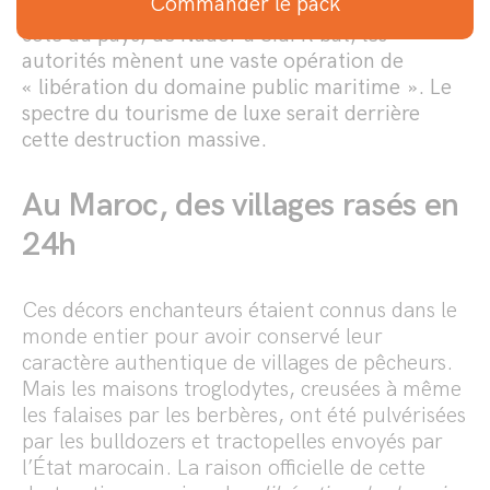
Commander le pack
en parfois seulement 24h. Tout le long de la
côte du pays, de Nador à Sidi R’bat, les
autorités mènent une vaste opération de
« libération du domaine public maritime ». Le
spectre du tourisme de luxe serait derrière
cette destruction massive.
Au Maroc, des villages rasés en
24h
Ces décors enchanteurs étaient connus dans le
monde entier pour avoir conservé leur
caractère authentique de villages de pêcheurs.
Mais les maisons troglodytes, creusées à même
les falaises par les berbères, ont été pulvérisées
par les bulldozers et tractopelles envoyés par
l’État marocain. La raison officielle de cette