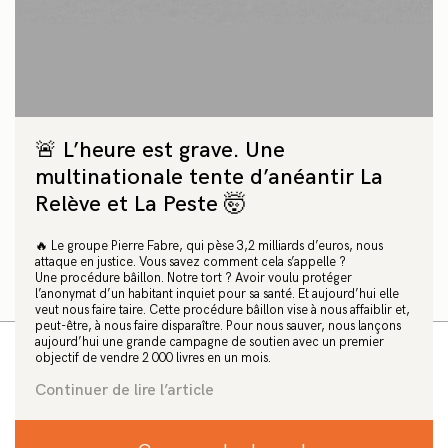
tourisme de luxe
« Quand l’État leur retire leurs terres, cela touche
l’un des piliers fondamentaux de l’identité Amazigh
(les Berbères, ndlr) qui est de rester sur la terre de
laquelle ils mangent. Tout le monde est un peu
cassé, traumatisé par la violence des manœuvres »
🚨 L’heure est grave. Une
multinationale tente d’anéantir La
Facebook
X
WhatsApp
Email
Relève et La Peste 🤯
Texte: Laurie Debove
🔥 Le groupe Pierre Fabre, qui pèse 3,2 milliards d’euros, nous
Photographie: Capture d'écran vidéo reportage Aldar.ma
attaque en justice. Vous savez comment cela s’appelle ?
Une procédure bâillon. Notre tort ? Avoir voulu protéger
29 février 2024
l’anonymat d’un habitant inquiet pour sa santé. Et aujourd’hui elle
veut nous faire taire. Cette procédure bâillon vise à nous affaiblir et,
peut-être, à nous faire disparaître. Pour nous sauver, nous lançons
aujourd’hui une grande campagne de soutien avec un premier
objectif de vendre 2 000 livres en un mois.
Le gouvernement leur avait laissé entrevoir une
Continuer de lire l’article
rénovation, c’est finalement une série de
démolitions qui s’est abattue sur les marocains