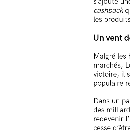
s’ajoute un
cashback
qu
les produit
Un vent 
Malgré les 
marchés, L
victoire, i
populaire 
Dans un pay
des milliar
redevenir 
cesse d’êtr