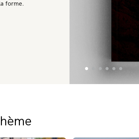
la forme.
 thème