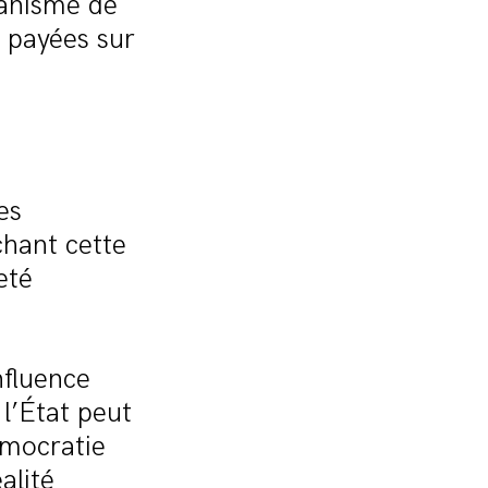
canisme de
s payées sur
es
chant cette
eté
nfluence
 l’État peut
émocratie
alité