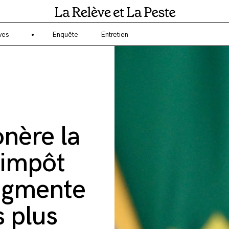
gagé sur l'écologie et l'environnement ? La Relève et la Peste est un 
ves
Enquête
Entretien
nère la
’impôt
augmente
s plus