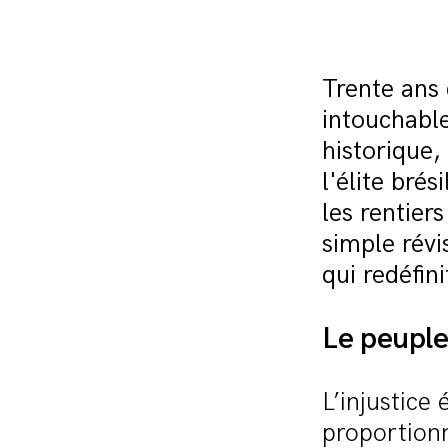
Trente ans 
intouchable
historique,
l'élite bré
les rentier
simple rév
qui redéfini
Le peuple
L’injustice
proportionn