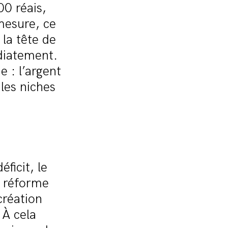
00 réais,
mesure, ce
 la tête de
diatement.
 : l’argent
les niches
ficit, le
 réforme
création
 À cela