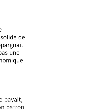
e
 solide de
épargnait
 pas une
conomique
e payait,
on patron