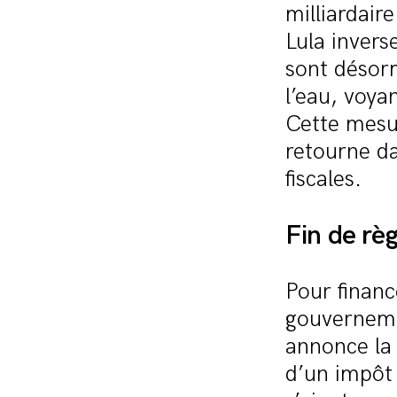
milliardair
Lula invers
sont désorm
l’eau, voy
Cette mesur
retourne da
fiscales.
Fin de règ
Pour financ
gouverneme
annonce la 
d’un impôt