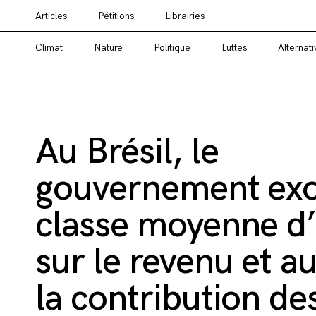
Articles
Pétitions
Librairies
Vous cherchez un média alternatif ? Un média en
Climat
Nature
Politique
Luttes
Alternati
Au Brésil, le
gouvernement exo
classe moyenne d
sur le revenu et 
la contribution de