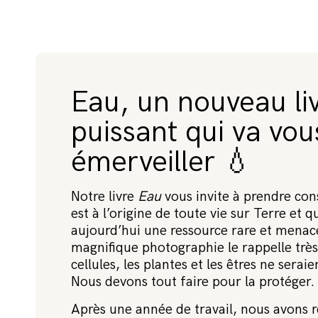
F
AI
R
E
U
N
D
O
Eau, un nouveau li
N
puissant qui va vou
émerveiller 💧
Notre livre
Eau
vous invite à prendre con
est à l’origine de toute vie sur Terre et qu
aujourd’hui une ressource rare et menac
magnifique photographie le rappelle très 
cellules, les plantes et les êtres ne serai
Nous devons tout faire pour la protéger.
Après une année de travail, nous avons ré