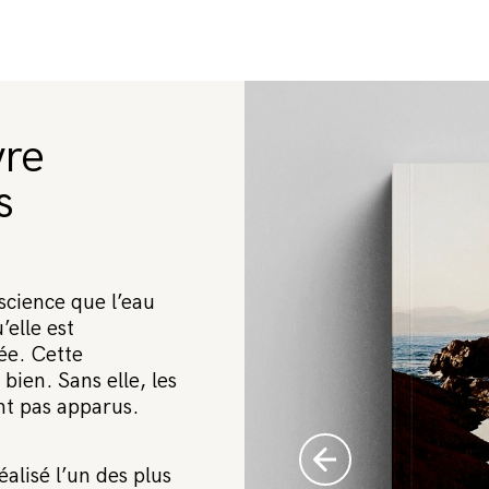
vre
s
science que l’eau
’elle est
ée. Cette
bien. Sans elle, les
ent pas apparus.
alisé l’un des plus