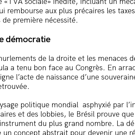
e «TVA sociale» inédite, incluant un mé
i rembourse aux plus précaires les taxe
s de première nécessité.
de démocratie
hurlements de la droite et les menaces d
ula a tenu bon face au Congrès. En arra
l signe l’acte de naissance d’une souverain
retrouvée.
sage politique mondial asphyxié par l’i
daires et des lobbies, le Brésil prouve que
l’instrument du plus grand nombre. La d
e un concept abstrait pour devenir une ré