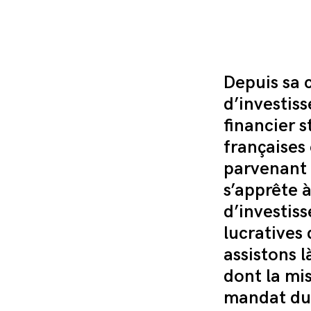
tente 
🔥 Le group
Depuis sa 
justice. V
Une procéd
d’investis
habitant in
financier s
Cette procé
françaises
disparaîtr
campagne d
parvenant 
un mois.
s’apprête à
Continuer de l
d’investiss
lucratives
assistons 
dont la mi
mandat du