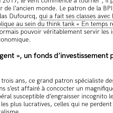
 2017, le vent commence à tourner ; il 
 de l’ancien monde. Le patron de la BPI
las Dufourcq,
qui a fait ses classes avec 
lique au sein du think tank « En temps r
sormais pouvoir véritablement servir les 
économique.
rgent », un fonds d’investissement p
trois ans, ce grand patron spécialiste de
ons s’est affairé à concocter un magnifiq
béral susceptible d’engraisser incognito l
 les plus lucratives, celles qui ne perden
talisme.