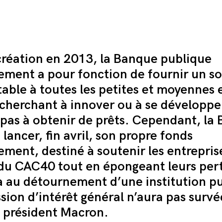
d’anéantir La Relève et La Pe
e Pierre Fabre, qui pèse 3,2 milliards d’euros, nous
création en 2013, la Banque publique
ous savez comment cela s’appelle ?
ure bâillon. Notre tort ? Avoir voulu protéger l’ano
sement a pour fonction de fournir un s
quiet pour sa santé. Et aujourd’hui elle veut nous fai
table à toutes les petites et moyennes 
dure bâillon vise à nous affaiblir et, peut-être, à no
 cherchant à innover ou à se développe
e. Pour nous sauver, nous lançons aujourd’hui une gr
e soutien avec un premier objectif de vendre 2 000 
pas à obtenir de prêts. Cependant, la 
 lancer, fin avril, son propre fonds
ire l’article
ement, destiné à soutenir les entreprise
 du CAC40 tout en épongeant leurs per
là au détournement d’une institution p
Commander le pack
ssion d’intérêt général n’aura pas surv
 président Macron.