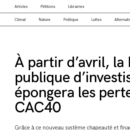
Articles
Pétitions
Librairies
Vous cherchez un média alternatif ? Un média en
Climat
Nature
Politique
Luttes
Alternati
À partir d’avril, l
publique d’invest
épongera les pert
CAC40
Grâce à ce nouveau système chapeauté et financ