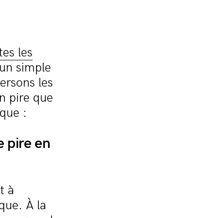
tes les
d’un simple
ersons les
n pire que
que :
e pire en
t à
que. À la