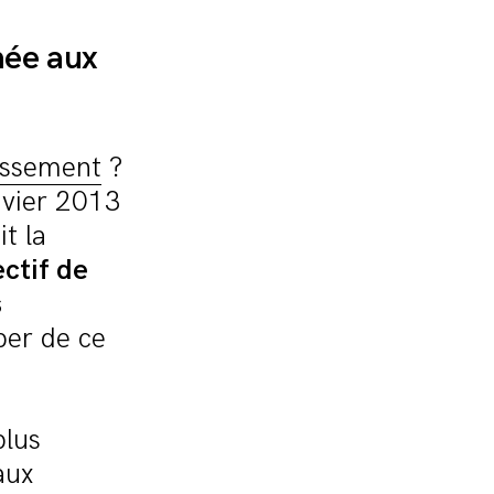
née aux
tissement
?
anvier 2013
it la
ectif de
s
per de ce
plus
aux