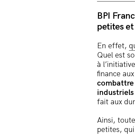
BPI Fran
petites e
En effet,
q
Quel est so
à l’initiati
finance aux
combattre 
industriels
fait aux du
Ainsi, tout
petites, qu