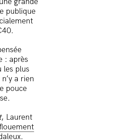
e une grande
ue publique
écialement
C40.
 pensée
e : après
 les plus
 n’y a rien
de pouce
ise.
t
, Laurent
nflouement
ndaleux.