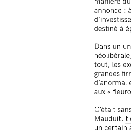
manière du 
annonce : à
d’investis
destiné à é
Dans un un
néolibérale
tout, les e
grandes fir
d’anormal 
aux « fleur
C’était san
Mauduit,
t
un certain 