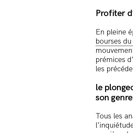
Profiter 
En pleine 
bourses du
mouvement d
prémices d’
les précéde
le plongeo
son genre
Tous les an
l’inquiétud