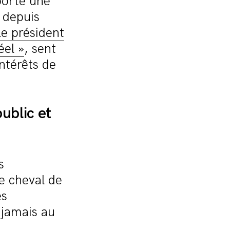
porte une
 depuis
le président
éel »
, sent
intérêts de
ublic et
s
ue cheval de
es
t jamais au