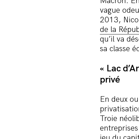
Macron. En
vague odeur
2013, Nico
de la Répub
qu’il va dé
sa classe 
« Lac d’A
privé
En deux ou 
privatisati
Troie néoli
entreprises
jeu du capi