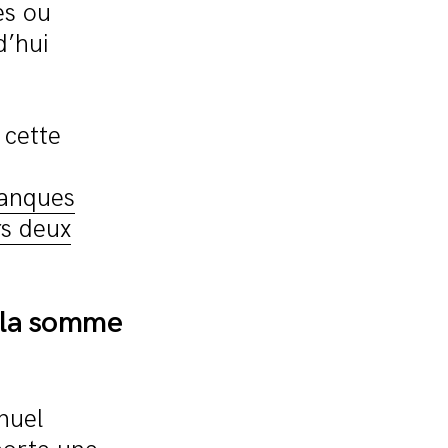
es ou
d’hui
 cette
banques
rs deux
é la somme
nuel