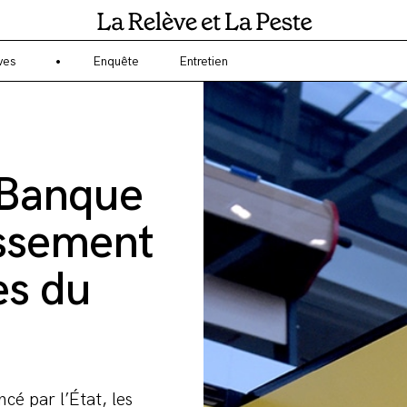
gagé sur l'écologie et l'environnement ? La Relève et la Peste est un 
ves
Enquête
Entretien
a Banque
issement
es du
é par l’État, les