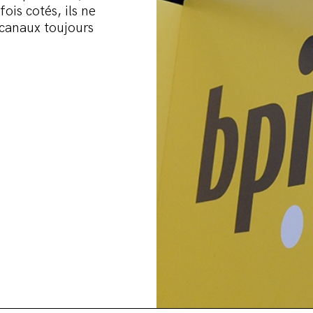
ois cotés, ils ne
 canaux toujours
eure est grave. Une multinat