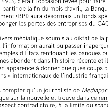
49.3, c’était l’occasion rêvée pour fair
 partir de la fin du mois d’avril, la Banq
sement (BPI) aura désormais un fonds sp
ponger les pertes des entreprises du CA
ivers médiatique soumis au diktat de la
, l’information aurait pu passer inaperçu
xemples d’États renflouant les banques ou
mes abondent dans l’histoire récente et il
en apparence à donner quelques coups 
ons » internationaux de l’industrie frança
s compter qu’un journaliste de
Mediapar
ique sur la nouvelle et trouve dans ce re
aspect contradictoire
, à la limite du sca