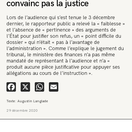
convainc pas la justice
Lors de l’audience qui s’est tenue le 3 décembre
dernier, le rapporteur public a relevé la « faiblesse »
et l’absence de « pertinence » des arguments de
l’État pour justifier son refus, un « point difficile du
dossier » qui n’était « pas à l’avantage de
🚨 L’heure est grave. Une
l’administration ». Comme l’explique le jugement du
multinationale tente d’anéantir La
tribunal, le ministère des finances n’a pas même
Relève et La Peste 🤯
mandaté de représentant à l’audience et n’a «
produit aucune pièce justificative pour appuyer ses
allégations au cours de l’instruction ».
🔥 Le groupe Pierre Fabre, qui pèse 3,2 milliards d’euros, nous
attaque en justice. Vous savez comment cela s’appelle ?
Une procédure bâillon. Notre tort ? Avoir voulu protéger
Facebook
X
WhatsApp
Email
l’anonymat d’un habitant inquiet pour sa santé. Et aujourd’hui elle
veut nous faire taire. Cette procédure bâillon vise à nous affaiblir et,
peut-être, à nous faire disparaître. Pour nous sauver, nous lançons
aujourd’hui une grande campagne de soutien avec un premier
Texte: Augustin Langlade
objectif de vendre 2 000 livres en un mois.
29 décembre 2020
Continuer de lire l’article