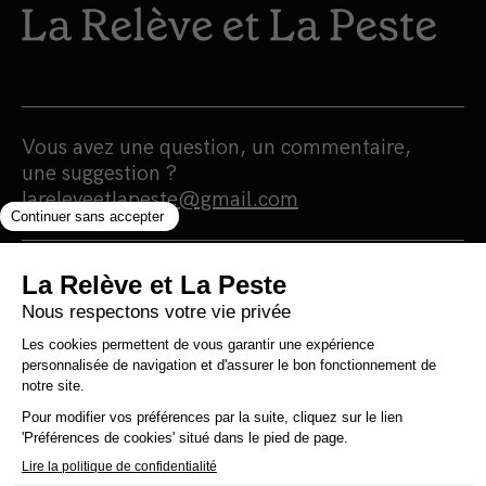
Vous avez une question, un commentaire,
une suggestion ?
lareleveetlapeste@gmail.com
Nous sommes une maison d'édition et un
média 100% indépendants qui
s'autofinancent en totale autonomie.
Notre portée est humaniste, écologiste et
surtout antiraciste. Nous nous finançons
grâce à la vente de nos livres. Notre
politique est simple : 0 pub, 0 investisseur et
0 prêt bancaire pour une information 100%